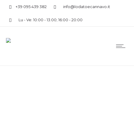
+39 095 439 382
info@lodatoecannavo.it
Lu - Ve: 10:00 - 13:00; 16:00 - 20:00
Lesly D.
46 years, client