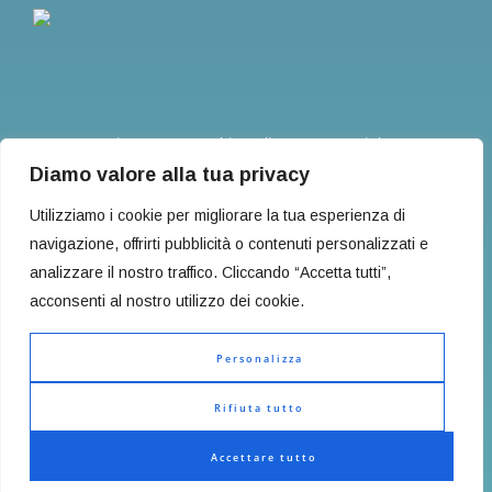
Privacy
Cookie Policy
Copyright
Diamo valore alla tua privacy
Utilizziamo i cookie per migliorare la tua esperienza di
navigazione, offrirti pubblicità o contenuti personalizzati e
analizzare il nostro traffico. Cliccando “Accetta tutti”,
acconsenti al nostro utilizzo dei cookie.
©
Studio Associato Lodato & Cannavò | All Rights
Reserved | P.Iva: 04466470871
Personalizza
Rifiuta tutto
Accettare tutto